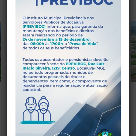
Últimas
Notícias
Ministério do trabalho proíbe
desconto do imposto sindical de
servidores públicos
10/04/2017
O Ministério do Trabalho e Emprego (MTE)
proibiu, através da Portaria nº 421, de 5 de