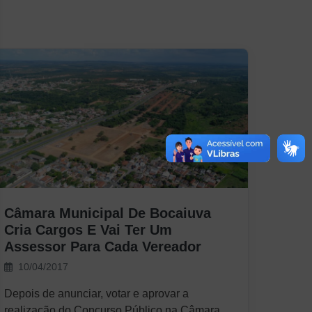
Câmara Municipal De Bocaiuva
Cria Cargos E Vai Ter Um
Assessor Para Cada Vereador
10/04/2017
Depois de anunciar, votar e aprovar a
realização do Concurso Público na Câmara