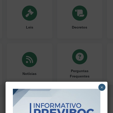
Leis
Decretos
Perguntas
Notícias
Frequentes
×