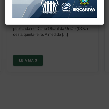
abril de 2017, o recolhimento do imposto
sindical, previsto no art. 578 da CLT, de todos
os servidores e empregados públicos
municipais estaduais e federais. A decisão foi
publicada no Diário Oficial da União (DOU)
desta quinta-feira. A medida […]
LEIA MAIS