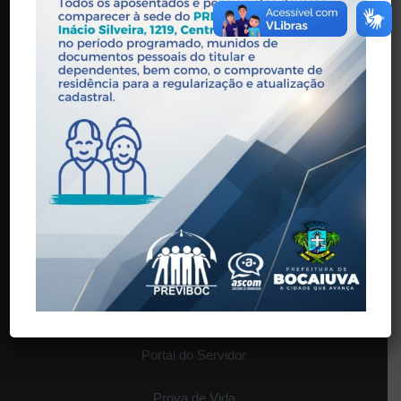
O INSTITUTO
História
Estrutura
Legislação
Órgãos Colegiados
SERVIÇOS
Contra-cheque
Portal do Servidor
Prova de Vida