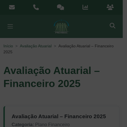
Menu de Acesso Rápido
contato@previboc.mg.gov.br
(38) 3251-5601
Ouvidoria
Portal da Transparênci
Portal do
Início
Avaliação Atuarial
Avaliação Atuarial – Financeiro
2025
Avaliação Atuarial –
Financeiro 2025
Avaliação Atuarial – Financeiro 2025
Categoria:
Plano Financeiro