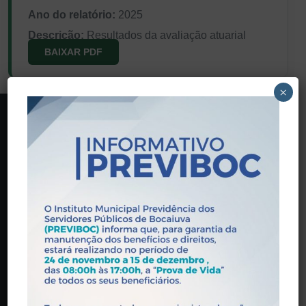
Ano do relatório:
2025
Descrição:
Resultados da avaliação atuarial
BAIXAR PDF
×
PREVIBOC
Praça Wandick Dumont, 146 - Centro, Bocaiúva - MG,
39390-000
(38) 3251-5601
contato@previboc.mg.gov.br
Horário de Atendimento: 08:00 às 17:00