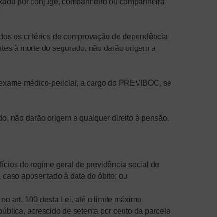
ixada por cônjuge, companheiro ou companheira
vados os critérios de comprovação de dependência
ntes à morte do segurado, não darão origem a
a exame médico-pericial, a cargo do PREVIBOC, se
o, não darão origem a qualquer direito à pensão.
efícios do regime geral de previdência social de
e, caso aposentado à data do óbito; ou
no art. 100 desta Lei, até o limite máximo
pública, acrescido de setenta por cento da parcela