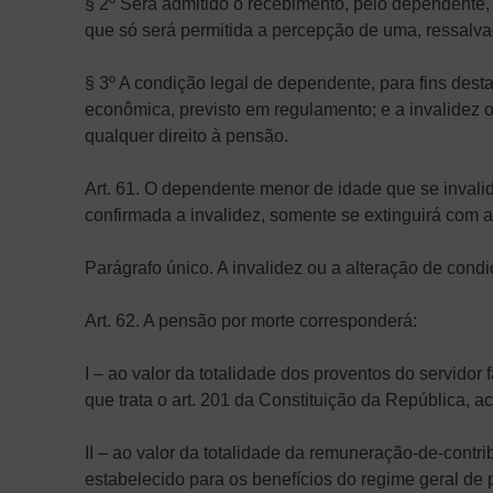
§ 2º Será admitido o recebimento, pelo dependente
que só será permitida a percepção de uma, ressalvad
§ 3º A condição legal de dependente, para fins dest
econômica, previsto em regulamento; e a invalidez 
qualquer direito à pensão.
Art. 61. O dependente menor de idade que se invali
confirmada a invalidez, somente se extinguirá com 
Parágrafo único. A invalidez ou a alteração de con
Art. 62. A pensão por morte corresponderá:
I – ao valor da totalidade dos proventos do servidor 
que trata o art. 201 da Constituição da República, a
II – ao valor da totalidade da remuneração-de-contrib
estabelecido para os benefícios do regime geral de p