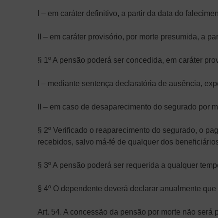
I – em caráter definitivo, a partir da data do falecimen
II – em caráter provisório, por morte presumida, a par
§ 1º A pensão poderá ser concedida, em caráter prov
I – mediante sentença declaratória de ausência, expe
II – em caso de desaparecimento do segurado por mot
§ 2º Verificado o reaparecimento do segurado, o p
recebidos, salvo má-fé de qualquer dos beneficiários
§ 3º A pensão poderá ser requerida a qualquer tempo
§ 4º O dependente deverá declarar anualmente que
Art. 54. A concessão da pensão por morte não será pr