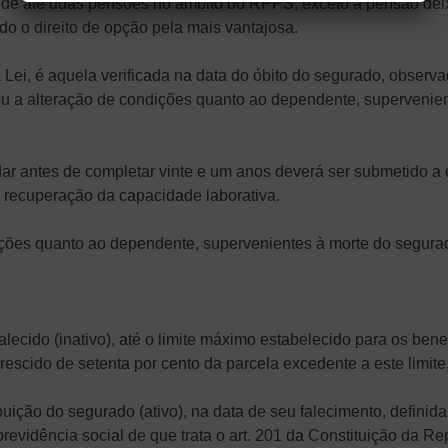
, de até duas pensões no âmbito do RPPS, exceto a pensão de
o o direito de opção pela mais vantajosa.
a Lei, é aquela verificada na data do óbito do segurado, obser
ou a alteração de condições quanto ao dependente, supervenie
dar antes de completar vinte e um anos deverá ser submetido 
a recuperação da capacidade laborativa.
dições quanto ao dependente, supervenientes à morte do segurad
falecido (inativo), até o limite máximo estabelecido para os ben
crescido de setenta por cento da parcela excedente a este limit
uição do segurado (ativo), na data de seu falecimento, definida 
revidência social de que trata o art. 201 da Constituição da Re