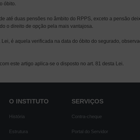
o óbito.
e, de até duas pensões no âmbito do RPPS, exceto a pensão de
o o direito de opção pela mais vantajosa.
a Lei, é aquela verificada na data do óbito do segurado, obser
m este artigo aplica-se o disposto no art. 81 desta Lei.
O INSTITUTO
SERVIÇOS
História
Contra-cheque
Estrutura
Portal do Servidor