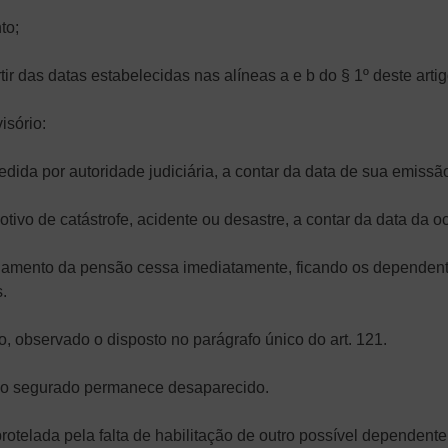
to;
tir das datas estabelecidas nas alíneas a e b do § 1º deste artig
isório:
dida por autoridade judiciária, a contar da data de sua emissã
ivo de catástrofe, acidente ou desastre, a contar da data da o
agamento da pensão cessa imediatamente, ficando os dependent
.
, observado o disposto no parágrafo único do art. 121.
 o segurado permanece desaparecido.
otelada pela falta de habilitação de outro possível dependente