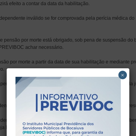
á efeito a contar da data da habilitação.
 dependente inválido se for comprovada pela perícia médica do
de pensão por morte está obrigado, sob pena de suspensão do 
 PREVIBOC achar necessário.
ensão por morte a partir da data de sua habilitação e mediant
o.
×
, pensão de alimentos de caráter indenizatório deverá buscá-la
ndente condenado pela prática de crime doloso de que tenha res
ndenatória, o dependente indicado no caput deste artigo receber
uja liberação se dará após sua absolvição.