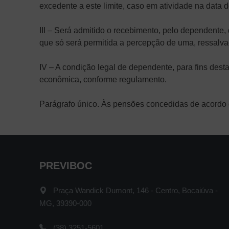
excedente a este limite, caso em atividade na data d
III – Será admitido o recebimento, pelo dependent
que só será permitida a percepção de uma, ressalvad
IV – A condição legal de dependente, para fins dest
econômica, conforme regulamento.
Parágrafo único. Às pensões concedidas de acordo co
PREVIBOC
Praça Wandick Dumont, 146 - Centro, Bocaiúva -
MG, 39390-000
(38) 3251-5601