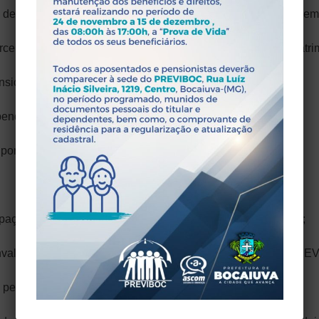
depositadas em juízo serão liberadas e revertidas para os de
arcelas depositadas em juízo, estas serão incorporadas ao pa
ionista, será rateada entre todos, em partes iguais.
endentes a parte daquele cujo direito à pensão cessar.
 por morte cessará:
ação ou ao completar vinte e um anos, salvo se for inválido;
 invalidez, verificada em exame médico-pericial a cargo do PRE
a pensão por morte será encerrada.