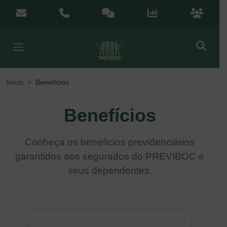
Menu de Acesso Rápido
contato@previboc.mg.gov.br
(38) 3251-5601
Ouvidoria
Portal da Transparênci
Portal do
Início
Benefícios
Benefícios
Conheça os benefícios previdenciários
garantidos aos segurados do PREVIBOC e
seus dependentes.