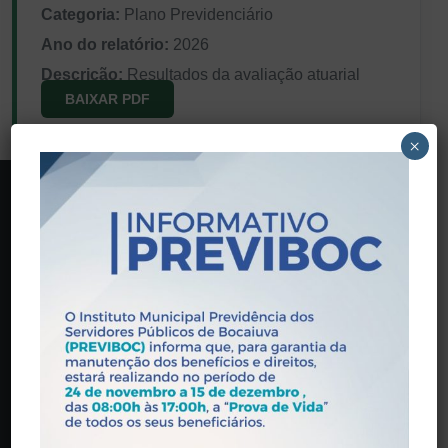
Categoria:
Plano Previdenciário
Ano do relatório:
2026
Descrição:
Resultados da avaliação atuarial
BAIXAR PDF
×
PREVIBOC
Praça Wandick Dumont, 146 - Centro, Bocaiúva - MG,
39390-000
(38) 3251-5601
contato@previboc.mg.gov.br
Horário de Atendimento: 08:00 às 17:00