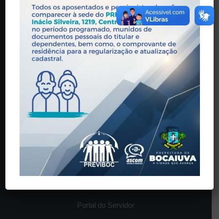
O INSTITUTO
História
Estrutura
Legislação
Órgãos Colegiados
SERVIÇOS
Contra-cheque
Portal do Servidor