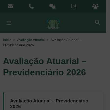
Menu de Acesso Rápido
contato@previboc.mg.gov.br
(38) 3251-5601
Ouvidoria
Portal da Transparênci
Portal do
Início
Avaliação Atuarial
Avaliação Atuarial –
Previdenciário 2026
Avaliação Atuarial –
Previdenciário 2026
Avaliação Atuarial – Previdenciário
2026