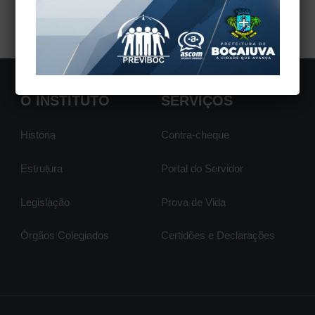
Voltar
O INSTITUTO
SERVIÇOS
História
Contra-cheque
Estrutura
Portal do Servidor
Legislação
Prova de Vida
Órgãos Colegiados
Certidões e Declarações