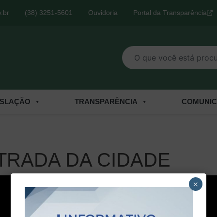
.br
(38) 3251-5601
Ouvidoria
Portal da Transparência
O que você está procurand
ISLAÇÃO
TRANSPARÊNCIA
COMUNI
TRADA DA CIDADE
×