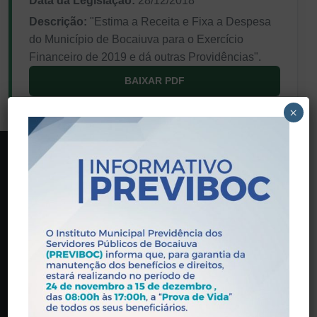
Data da Legislação:
28/12/2018
Descrição:
"Estima a Receita e Fixa a Despesa
do Município de Bocaiuva para o Exercício
Financeiro de 2019 e dá outras Providências".
BAIXAR PDF
×
PREVIBOC
Praça Wandick Dumont, 146 - Centro, Bocaiúva - MG,
39390-000
(38) 3251-5601
contato@previboc.mg.gov.br