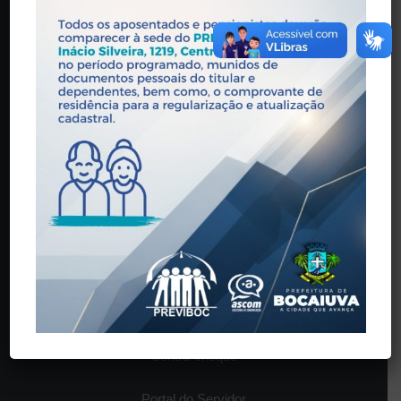
Horário de Atendimento: 08:00 às 17:00
O INSTITUTO
História
Estrutura
Legislação
Órgãos Colegiados
SERVIÇOS
Contra-cheque
Portal do Servidor