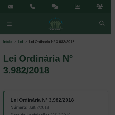
Menu de Acesso Rápido
contato@previboc.mg.gov.br
(38) 3251-5601
Ouvidoria
Portal da Transparênci
Portal do
Início
Lei
Lei Ordinária Nº 3.982/2018
Lei Ordinária Nº
3.982/2018
Lei Ordinária Nº 3.982/2018
Número:
3.982/2018