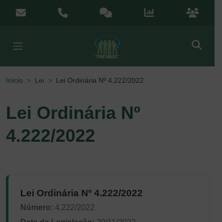
Menu de Acesso Rápido
contato@previboc.mg.gov.br
(38) 3251-5601
Ouvidoria
Portal da Transparênci
Portal do
Início
Lei
Lei Ordinária Nº 4.222/2022
Lei Ordinária Nº
4.222/2022
Lei Ordinária Nº 4.222/2022
Número:
4.222/2022