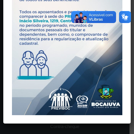
Horário de Atendimento: 08:00 às 17:00
O INSTITUTO
História
Estrutura
Legislação
Órgãos Colegiados
SERVIÇOS
Contra-cheque