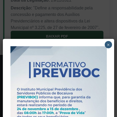
Data da Legislação:
29/11/2022
Descrição:
"Define a responsabilidade pela
concessão e pagamento dos Auxílios
Previdenciários e altera dispositivos da Lei
Municipal nº 3.225, de 27 de fevereiro de 2007".
BAIXAR PDF
×
PREVIBOC
Praça Wandick Dumont, 146 - Centro, Bocaiúva - MG,
39390-000
(38) 3251-5601
contato@previboc.mg.gov.br