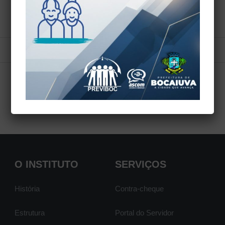
VOLTAR
O INSTITUTO
SERVIÇOS
História
Contra-cheque
Estrutura
Portal do Servidor