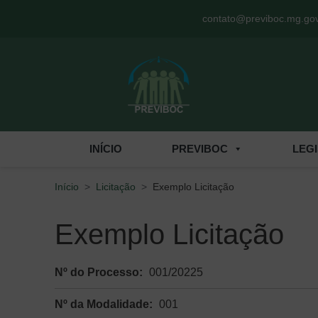
Menu de Acesso Rápido
contato@previboc.mg.gov
INÍCIO
PREVIBOC
LEG
Início
Licitação
Exemplo Licitação
Exemplo Licitação
Nº do Processo:
001/20225
Nº da Modalidade:
001