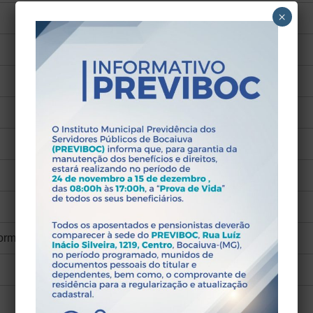
×
ormática.