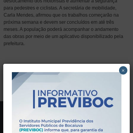
deslocamento dos motoristas e aumentar a segurança
para pedestres e ciclistas. A secretária de mobilidade,
Carla Mendes, afirmou que os trabalhos começarão na
próxima semana e devem ser concluídos em até três
meses. A população poderá acompanhar o andamento
das obras por meio de um aplicativo disponibilizado pela
prefeitura.
×
VOLTAR
PREVIBOC