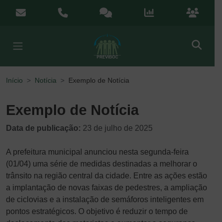
Menu de Acesso Rápido
contato@previboc.mg.gov.br
(38) 3251-5601
Ouvidoria
Portal da Transparênci
Portal do
Início
Notícia
Exemplo de Notícia
Exemplo de Notícia
Data de publicação:
23 de julho de 2025
A prefeitura municipal anunciou nesta segunda-feira
(01/04) uma série de medidas destinadas a melhorar o
trânsito na região central da cidade. Entre as ações estão
a implantação de novas faixas de pedestres, a ampliação
de ciclovias e a instalação de semáforos inteligentes em
pontos estratégicos. O objetivo é reduzir o tempo de