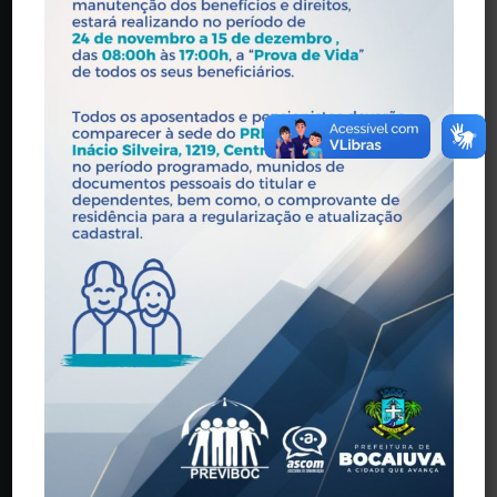
Praça Wandick Dumont, 146 - Centro, Bocaiúva - MG,
39390-000
(38) 3251-5601
contato@previboc.mg.gov.br
Horário de Atendimento: 08:00 às 17:00
O INSTITUTO
História
Estrutura
Legislação
Órgãos Colegiados