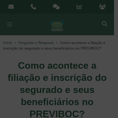
Menu de Acesso Rápido
contato@previboc.mg.gov.br
(38) 3251-5601
Ouvidoria
Portal da Transparênci
Portal do
Início
Pergunta e Resposta
Como acontece a filiação e
inscrição do segurado e seus beneficiários no PREVIBOC?
Como acontece a
filiação e inscrição do
segurado e seus
beneficiários no
PREVIBOC?