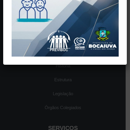
(38) 3251-5601
contato@previboc.mg.gov.br
Horário de Atendimento: 08:00 às 17:00
O INSTITUTO
História
Estrutura
Legislação
Órgãos Colegiados
SERVIÇOS