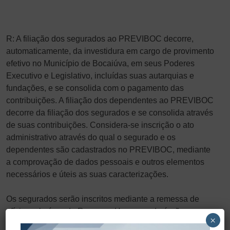
R: A filiação dos segurados ao PREVIBOC decorre,
automaticamente, da investidura em cargo de provimento
efetivo no Município de Bocaiúva, em seus Poderes
Executivo e Legislativo, incluídas suas autarquias e
fundações, e se consolida com o pagamento das
contribuições. A filiação dos dependentes ao PREVIBOC
decorre da filiação dos segurados e se consolida através
de suas contribuições. Considera-se inscrição o ato
administrativo através do qual o segurado e os
dependentes são cadastrados no PREVIBOC, mediante
a comprovação de dados pessoais e outros elementos
necessários e úteis as suas caracterizações.
Os segurados serão inscritos mediante a remessa de
ofício, pela área de Recursos Humanos do órgão em que
×
o segurado estiver lotado, das informações acerca do ato