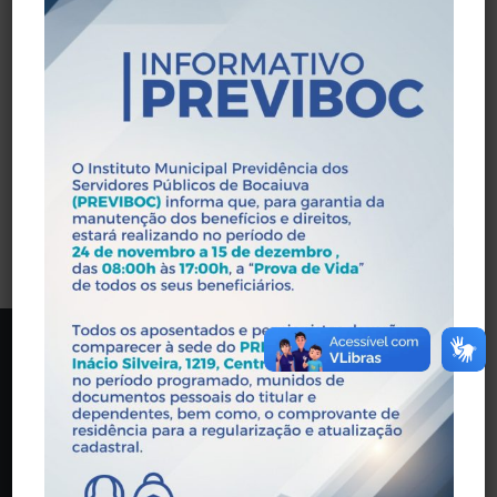
administrativo de nomeação para o cargo de provimento
efetivo, do termo de posse e a Ficha de Registro
Individual, com seus respectivos documentos
comprobatórios, que poderão ser remetidos através de
meios magnéticos estipulados e validados pelo
PREVIBOC.
VOLTAR
PREVIBOC
Praça Wandick Dumont, 146 - Centro, Bocaiúva - MG,
39390-000