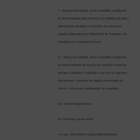
I – doença profissional, assim entendida a produzida
ou desencadeada pelo exercício do trabalho peculiar a
determinada atividade e constante da respectiva
relação elaborada pelos Ministérios do Trabalho e da
Previdência e Assistência Social;
II – doença do trabalho, assim entendida a adquirida
ou desencadeada em função de condições especiais
em que o trabalho é realizado e com ele se relacione
diretamente, constante da relação mencionada no
inciso I, não sendo consideradas as seguintes:
a) a doença degenerativa;
b) a inerente a grupo etário;
c) a que não produza incapacidade laborativa.