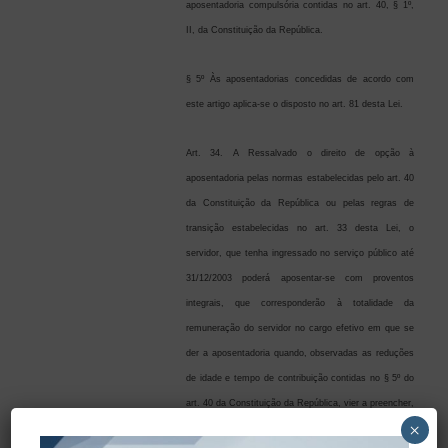
aposentadoria compulsória contidas no art. 40, § 1º,
II, da Constituição da República.
§ 5º Às aposentadorias concedidas de acordo com
este artigo aplica-se o disposto no art. 81 desta Lei.
Art. 34. A Ressalvado o direito de opção à
aposentadoria pelas normas estabelecidas pelo art. 40
da Constituição da República ou pelas regras de
transição estabelecidas no art. 33 desta Lei, o
servidor, que tenha ingressado no serviço público até
31/12/2003 poderá aposentar-se com proventos
integrais, que corresponderão à totalidade da
remuneração do servidor no cargo efetivo em que se
der a aposentadoria quando, observadas as reduções
de idade e tempo de contribuição contidas no § 5º do
art. 40 da Constituição da República, vier a preencher,
×
cumulativamente, as seguintes condições: