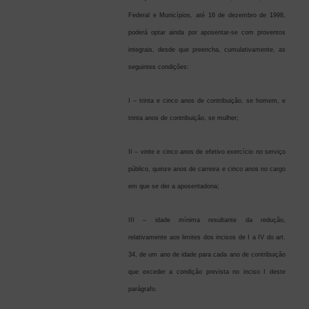
Federal e Municípios, até 16 de dezembro de 1998,
poderá optar ainda por aposentar-se com proventos
integrais, desde que preencha, cumulativamente, as
seguintes condições:
I – trinta e cinco anos de contribuição, se homem, e
trinta anos de contribuição, se mulher;
II – vinte e cinco anos de efetivo exercício no serviço
público, quinze anos de carreira e cinco anos no cargo
em que se der a aposentadoria;
III – idade mínima resultante da redução,
relativamente aos limites dos incisos de I a IV do art.
34, de um ano de idade para cada ano de contribuição
que exceder a condição prevista no inciso I deste
parágrafo.