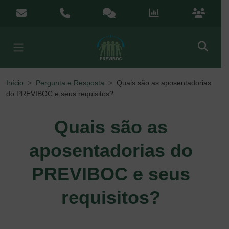
Menu de Acesso Rápido
contato@previboc.mg.gov.br
(38) 3251-5601
Ouvidoria
Portal da Transparênci
Portal do
Início
Pergunta e Resposta
Quais são as aposentadorias
do PREVIBOC e seus requisitos?
Quais são as
aposentadorias do
PREVIBOC e seus
requisitos?