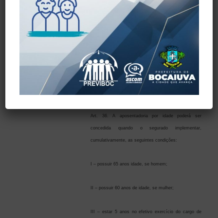
em proventos cujo valor
contribuição referida no art. 100, se homem, e tantos
será proporcional ao
30 (trinta) avos, se mulher, quantos forem os grupos
tempo de contribuição.
de 12 meses completos de contribuição, com
proventos calculados de acordo com o art. 40, §§ 3º e
17, da Constituição da República.
§ 3º Às aposentadorias concedidas de acordo com
este artigo aplica-se o disposto no art. 81 desta Lei.
Art. 36. A aposentadoria por idade poderá ser
concedida quando o segurado implementar,
cumulativamente, as seguintes condições:
I – possuir 65 anos idade, se homem;
II – possuir 60 anos de idade, se mulher;
III – estar 5 anos no efetivo exercício do cargo de