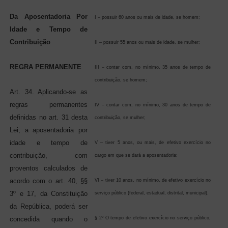
Da Aposentadoria Por
I – possuir 60 anos ou mais de idade, se homem;
Idade e Tempo de
Contribuição
II – possuir 55 anos ou mais de idade, se mulher;
REGRA PERMANENTE
III – contar com, no mínimo, 35 anos de tempo de
contribuição, se homem;
Art. 34. Aplicando-se as
regras permanentes
IV – contar com, no mínimo, 30 anos de tempo de
definidas no art. 31 desta
contribuição, se mulher;
Lei, a aposentadoria por
idade e tempo de
V – tiver 5 anos, ou mais, de efetivo exercício no
contribuição, com
cargo em que se dará a aposentadoria;
proventos calculados de
acordo com o art. 40, §§
VI – tiver 10 anos, no mínimo, de efetivo exercício no
3º e 17, da Constituição
serviço público (federal, estadual, distrital, municipal).
da República, poderá ser
concedida quando o
§ 2º O tempo de efetivo exercício no serviço público,