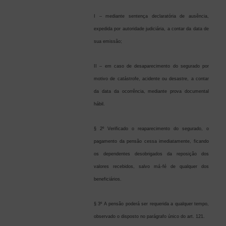
I – mediante sentença declaratória de ausência,
expedida por autoridade judiciária, a contar da data de
sua emissão;
II – em caso de desaparecimento do segurado por
motivo de catástrofe, acidente ou desastre, a contar
da data da ocorrência, mediante prova documental
hábil.
§ 2º Verificado o reaparecimento do segurado, o
pagamento da pensão cessa imediatamente, ficando
os dependentes desobrigados da reposição dos
valores recebidos, salvo má-fé de qualquer dos
beneficiários.
§ 3º A pensão poderá ser requerida a qualquer tempo,
observado o disposto no parágrafo único do art. 121.