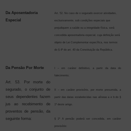
Da Aposentadoria
Art. 52. No caso de o segurado exercer atividades,
Especial
exclusivamente, sob condições especiais que
prejudiquem a saúde ou a integridade física, será
concedida aposentadoria especial, cuja definição será
objeto de Lei Complementar específica, nos termos
do § 4º do art. 40 da Constituição da República.
Da Pensão Por Morte
I – em caráter definitivo, a partir da data do
falecimento;
Art. 53. Por morte do
segurado, o conjunto de
II – em caráter provisório, por morte presumida, a
seus dependentes fazem
partir das datas estabelecidas nas alíneas a e b do §
jus ao recebimento de
1º deste artigo.
proventos de pensão, da
seguinte forma:
§ 1º A pensão poderá ser concedida, em caráter
provisório: