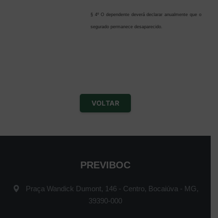
§ 4º O dependente deverá declarar anualmente que o
segurado permanece desaparecido.
VOLTAR
PREVIBOC
Praça Wandick Dumont, 146 - Centro, Bocaiúva - MG,
39390-000