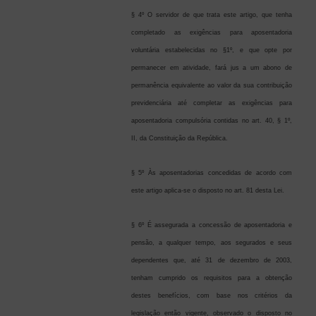
§ 4º O servidor de que trata este artigo, que tenha
completado as exigências para aposentadoria
voluntária estabelecidas no §1º, e que opte por
permanecer em atividade, fará jus a um abono de
permanência equivalente ao valor da sua contribuição
previdenciária até completar as exigências para
aposentadoria compulsória contidas no art. 40, § 1º,
II, da Constituição da República.
§ 5º Às aposentadorias concedidas de acordo com
este artigo aplica-se o disposto no art. 81 desta Lei.
§ 6º É assegurada a concessão de aposentadoria e
pensão, a qualquer tempo, aos segurados e seus
dependentes que, até 31 de dezembro de 2003,
tenham cumprido os requisitos para a obtenção
destes benefícios, com base nos critérios da
legislação então vigente, observado o disposto no