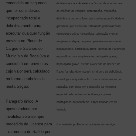
concedida ao segurado
da Previdência e Assistência Social, de acordo com
que for considerado
os critérios de estigma, deformação, mutilação,
incapacitado total e
deficiência ou outro fator que confira especificidade e
definitivamente para
gravidade que mereçam tratamento particularizado:
executar qualquer função
tuberculose ativa, hanseníase, alienação mental,
prevista no Plano de
neoplasia maligna, cegueira, paralisia irreversível e
Cargos e Salários do
incapacitante, cardiopatia grave, doença de Parkinson,
Município de Bocaiúva e
espondiloartrose anquilosante, nefropatia grave,
consistirá em proventos
hepatopatia grave, estado avançado de doença de
cujo valor será calculado
Paget (osteíte deformante), síndrome da deficiência
na forma estabelecida
imunológica adquirida – AIDS, ou contaminação por
nesta Seção.
radiação, com base em conclusão da medicina
especializada, entre outras doenças graves,
Parágrafo único. A
contagiosas ou incuráveis, especificadas em lei
aposentadoria por
federal;
invalidez será sempre
precedida de Licença para
II – moléstia profissional, acidente em serviço;
Tratamento de Saúde por