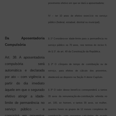
provimento efetivo em que se dará a aposentadoria;
IV – ter 10 anos de efetivo exercício no serviço
público (federal, estadual, distrital ou municipal).
Da Aposentadoria
§ 1º Considera-se idade-limite para a permanência no
Compulsória
serviço público os 70 anos, nos termos do inciso II,
do § 1º, do art. 40 da Constituição da República.
Art. 38. A aposentadoria
compulsória será
§ 2º O cômputo de tempo de contribuição ou de
automática e declarada
serviço, para efeitos de cálculo dos proventos,
por ato – com vigência a
obedecerá ao disposto na Seção X deste Capítulo.
partir do dia imediato
àquele em que o segurado
§ 3º O valor desse benefício corresponderá a tantos
efetivo atingir a idade-
35 avos da remuneração-de-contribuição referida no
limite de permanência no
art. 100, se homem, e tantos 30 avos, se mulher,
serviço público – e
quantos forem os grupos de 12 meses completos de
consistirá em proventos
contribuição, com proventos calculados de acordo