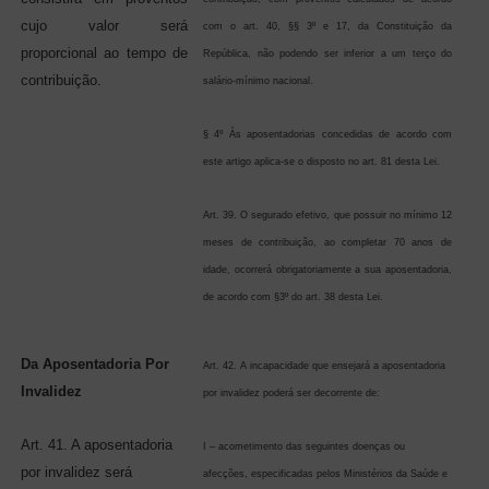
cujo valor será
com o art. 40, §§ 3º e 17, da Constituição da
proporcional ao tempo de
República, não podendo ser inferior a um terço do
contribuição.
salário-mínimo nacional.
§ 4º Às aposentadorias concedidas de acordo com
este artigo aplica-se o disposto no art. 81 desta Lei.
Art. 39. O segurado efetivo, que possuir no mínimo 12
meses de contribuição, ao completar 70 anos de
idade, ocorrerá obrigatoriamente a sua aposentadoria,
de acordo com §3º do art. 38 desta Lei.
Da Aposentadoria Por
Art. 42. A incapacidade que ensejará a aposentadoria
Invalidez
por invalidez poderá ser decorrente de:
Art. 41. A aposentadoria
I – acometimento das seguintes doenças ou
por invalidez será
afecções, especificadas pelos Ministérios da Saúde e