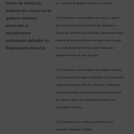
motivo de doença ou
III – acidente de qualquer natureza ou causa.
acidente em serviço ou de
qualquer natureza,
§ 1º Entende-se como acidente em serviço, aquele
observado os
que ocorre pelo desenvolvimento de atividades a
procedimentos
serviço da Administração Municipal, provocando lesão
preliminares definidos no
corporal ou perturbação funcional que cause a perda
Regulamento desta Lei.
ou a redução permanente da capacidade para o
desenvolvimento de suas funções.
§ 2º Entende-se como acidente de qualquer natureza
ou causa aquele de origem traumática e por exposição
a agentes exógenos (físicos, químicos e biológicos),
que acarrete lesão corporal ou perturbação funcional
que cause a perda ou a redução permanente da
capacidade laborativa.
§ 3º Consideram-se moléstias profissionais as
seguintes entidades mórbidas: