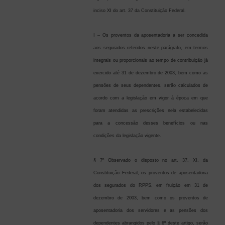
inciso XI do art. 37 da Constituição Federal.
I – Os proventos da aposentadoria a ser concedida
aos segurados referidos neste parágrafo, em termos
integrais ou proporcionais ao tempo de contribuição já
exercido até 31 de dezembro de 2003, bem como as
pensões de seus dependentes, serão calculados de
acordo com a legislação em vigor à época em que
foram atendidas as prescrições nela estabelecidas
para a concessão desses benefícios ou nas
condições da legislação vigente.
§ 7º Observado o disposto no art. 37, XI, da
Constituição Federal, os proventos de aposentadoria
dos segurados do RPPS, em fruição em 31 de
dezembro de 2003, bem como os proventos de
aposentadoria dos servidores e as pensões dos
dependentes abrangidos pelo § 6º deste artigo, serão