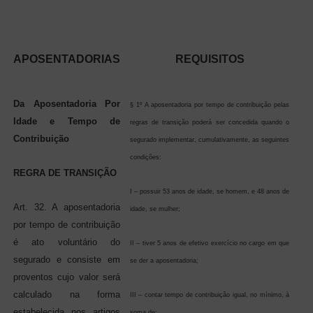
APOSENTADORIAS
REQUISITOS
Da Aposentadoria Por
§ 1º A aposentadoria por tempo de contribuição pelas
Idade e Tempo de
regras de transição poderá ser concedida quando o
Contribuição
segurado implementar, cumulativamente, as seguintes
condições:
REGRA DE TRANSIÇÃO
I – possuir 53 anos de idade, se homem, e 48 anos de
Art. 32. A aposentadoria
idade, se mulher;
por tempo de contribuição
é ato voluntário do
II – tiver 5 anos de efetivo exercício no cargo em que
segurado e consiste em
se der a aposentadoria;
proventos cujo valor será
calculado na forma
III – contar tempo de contribuição igual, no mínimo, à
estabelecida nos artigos
soma de: