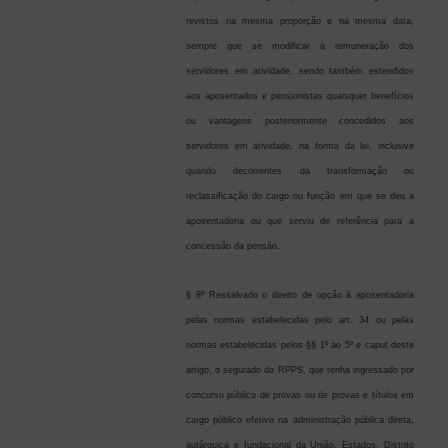
revistos na mesma proporção e na mesma data,
sempre que se modificar a remuneração dos
servidores em atividade, sendo também estendidos
aos aposentados e pensionistas quaisquer benefícios
ou vantagens posteriormente concedidos aos
servidores em atividade, na forma da lei, inclusive
quando decorrentes da transformação ou
reclassificação do cargo ou função em que se deu a
aposentadoria ou que serviu de referência para a
concessão da pensão.
§ 8º Ressalvado o direito de opção à aposentadoria
pelas normas estabelecidas pelo art. 34 ou pelas
normas estabelecidas pelos §§ 1º ao 5º e caput deste
artigo, o segurado do RPPS, que tenha ingressado por
concurso público de provas ou de provas e títulos em
cargo público efetivo na administração pública direta,
autárquica e fundacional da União, Estados, Distrito