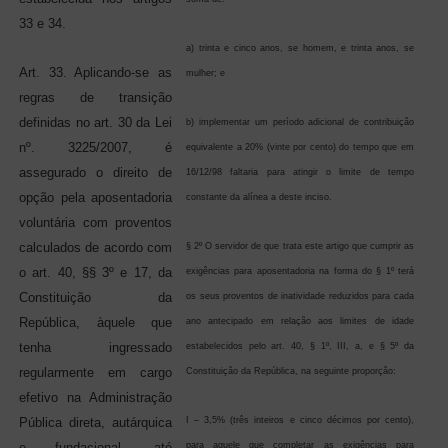
33 e 34.
a) trinta e cinco anos, se homem, e trinta anos, se
Art. 33. Aplicando-se as
mulher; e
regras de transição
definidas no art. 30 da Lei
b) implementar um período adicional de contribuição
nº. 3225/2007, é
equivalente a 20% (vinte por cento) do tempo que em
assegurado o direito de
16/12/98 faltaria para atingir o limite de tempo
opção pela aposentadoria
constante da alínea a deste inciso.
voluntária com proventos
calculados de acordo com
§ 2º O servidor de que trata este artigo que cumprir as
o art. 40, §§ 3º e 17, da
exigências para aposentadoria na forma do § 1º terá
Constituição da
os seus proventos de inatividade reduzidos para cada
República, àquele que
ano antecipado em relação aos limites de idade
tenha ingressado
estabelecidos pelo art. 40, § 1º, III, a, e § 5º da
regularmente em cargo
Constituição da República, na seguinte proporção:
efetivo na Administração
Pública direta, autárquica
I – 3,5% (três inteiros e cinco décimos por cento),
e fundacional, até
para aquele que completar as exigências para