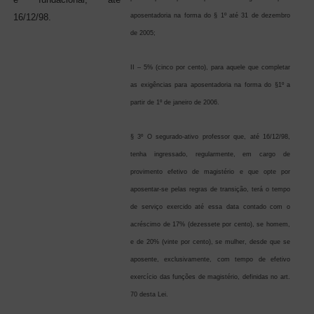
16/12/98.
aposentadoria na forma do § 1º até 31 de dezembro
de 2005;
II – 5% (cinco por cento), para aquele que completar
as exigências para aposentadoria na forma do §1º a
partir de 1º de janeiro de 2006.
§ 3º O segurado-ativo professor que, até 16/12/98,
tenha ingressado, regularmente, em cargo de
provimento efetivo de magistério e que opte por
aposentar-se pelas regras de transição, terá o tempo
de serviço exercido até essa data contado com o
acréscimo de 17% (dezessete por cento), se homem,
e de 20% (vinte por cento), se mulher, desde que se
aposente, exclusivamente, com tempo de efetivo
exercício das funções de magistério, definidas no art.
70 desta Lei.