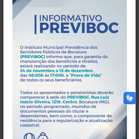
I – 60 anos de idade, se homem, e 55 anos de idade,
se mulher;
II – 35 anos de contribuição, se homem, e 30 anos de
contribuição, se mulher;
III – 20 anos de efetivo exercício no serviço público; e
IV – 10 anos de carreira e 5 anos de efetivo exercício
no cargo em que se der a aposentadoria.
Da Aposentadoria Por
§ 1º O cômputo de tempo de contribuição ou de
Idade
serviço, para efeitos de cálculo dos proventos,
obedecerá ao disposto na Seção X deste Capítulo.
Art. 35. A aposentadoria
por idade é ato voluntário
§ 2º O valor desse benefício corresponderá a tantos
do segurado e consiste
35 (trinta e cinco) avos da remuneração-de-