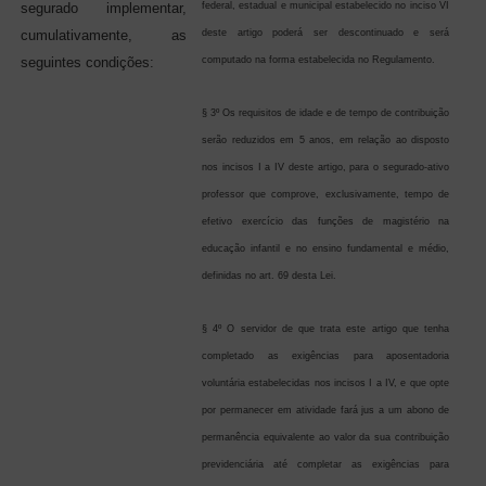
segurado implementar,
federal, estadual e municipal estabelecido no inciso VI
cumulativamente, as
deste artigo poderá ser descontinuado e será
seguintes condições:
computado na forma estabelecida no Regulamento.
§ 3º Os requisitos de idade e de tempo de contribuição
serão reduzidos em 5 anos, em relação ao disposto
nos incisos I a IV deste artigo, para o segurado-ativo
professor que comprove, exclusivamente, tempo de
efetivo exercício das funções de magistério na
educação infantil e no ensino fundamental e médio,
definidas no art. 69 desta Lei.
§ 4º O servidor de que trata este artigo que tenha
completado as exigências para aposentadoria
voluntária estabelecidas nos incisos I a IV, e que opte
por permanecer em atividade fará jus a um abono de
permanência equivalente ao valor da sua contribuição
previdenciária até completar as exigências para