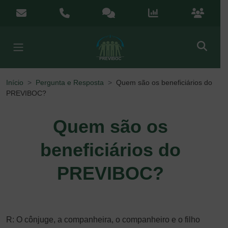
Menu de Acesso Rápido
contato@previboc.mg.gov.br
(38) 3251-5601
Ouvidoria
Portal da Transparênci
Portal do
Início
Pergunta e Resposta
Quem são os beneficiários do
PREVIBOC?
Quem são os
beneficiários do
PREVIBOC?
R: O cônjuge, a companheira, o companheiro e o filho