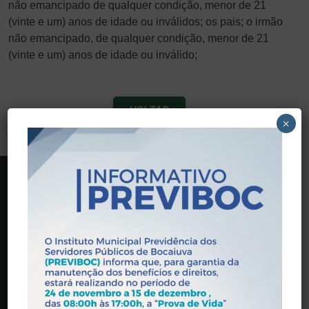
não emancipado de qualquer condição, menor de 21
(vinte e um) anos de idade ou inválidos; os pais; o irmão
não emancipado, de qualquer condição, menor de 21
(vinte e um) anos de idade ou inválido;
VOLTAR
×
PREVIBOC
Praça Wandick Dumont, 146 - Centro, Bocaiúva - MG,
39390-000
(38) 3251-5601