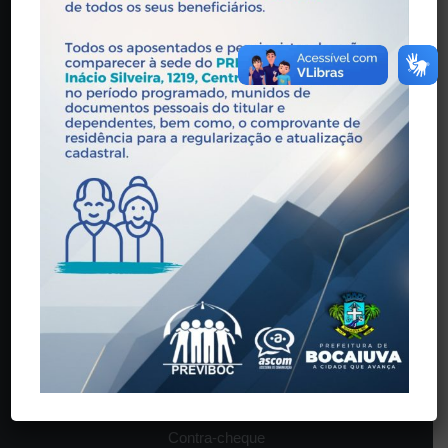
contato@previboc.mg.gov.br
Horário de Atendimento: 08:00 às 17:00
O INSTITUTO
História
Estrutura
Legislação
Órgãos Colegiados
SERVIÇOS
Contra-cheque